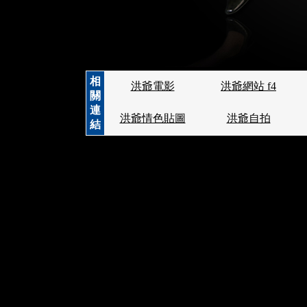
相
洪爺電影
洪爺網站 f4
關
連
洪爺情色貼圖
洪爺自拍
結